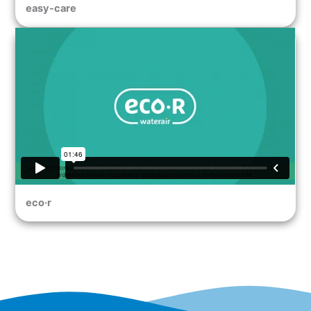
easy-care
eco·r