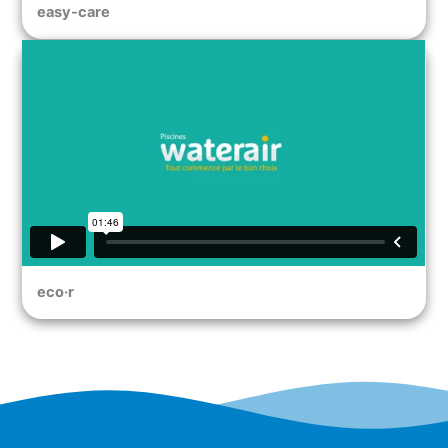
easy-care
eco·r