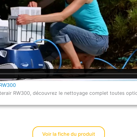
 RW300
terair RW300, découvrez le nettoyage complet toutes opti
Voir la fiche du produit