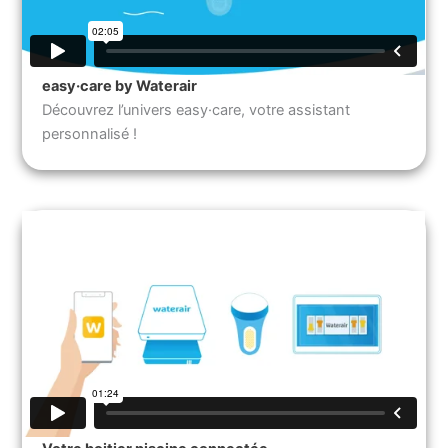
easy·care by Waterair
Découvrez l’univers easy·care, votre assistant
personnalisé !